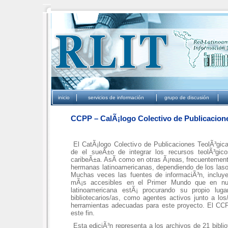
inicio
servicios de información
grupo de discusi
ó
n
CCPP – CalÃ¡logo Colectivo de Publicacion
El CatÃ¡logo Colectivo de Publicaciones TeolÃ³gica
de el sueÃ±o de integrar los recursos teolÃ³gico
caribeÃ±a. AsÃ­ como en otras Ã¡reas, frecuentemen
hermanas latinoamericanas, dependiendo de los las
Muchas veces las fuentes de informaciÃ³n, incluye
mÃ¡s accesibles en el Primer Mundo que en nue
latinoamericana estÃ¡ procurando su propio lug
bibliotecarios/as, como agentes activos junto a lo
herramientas adecuadas para este proyecto. El CCP
este fin.
Esta ediciÃ³n representa a los archivos de 21 biblio