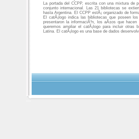
La portada del CCPP, escrita con una mixtura de p
conjunto internacional. Las 21 bibliotecas se ext
hasta Argentina. El CCPP estÃ¡ organizado de forma 
El catÃ¡logo indica las bibliotecas que poseen los 
presentaron la informaciÃ³n, los aÃ±os que hacen 
queremos ampliar el catÃ¡logo para incluir otras 
Latina. El catÃ¡logo es una base de dados desenvol