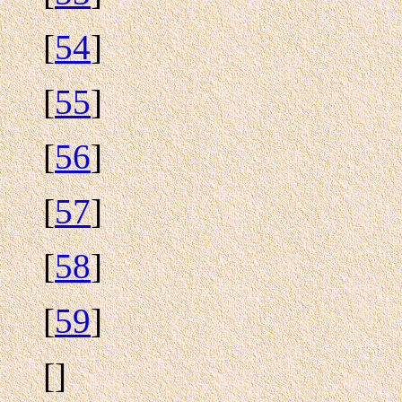
[
54
]
[
55
]
[
56
]
[
57
]
[
58
]
[
59
]
[
]