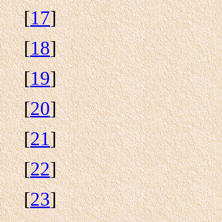
[
17
]
[
18
]
[
19
]
[
20
]
[
21
]
[
22
]
[
23
]