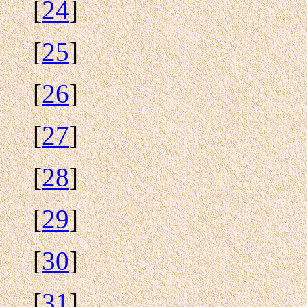
[
24
]
[
25
]
[
26
]
[
27
]
[
28
]
[
29
]
[
30
]
[
31
]