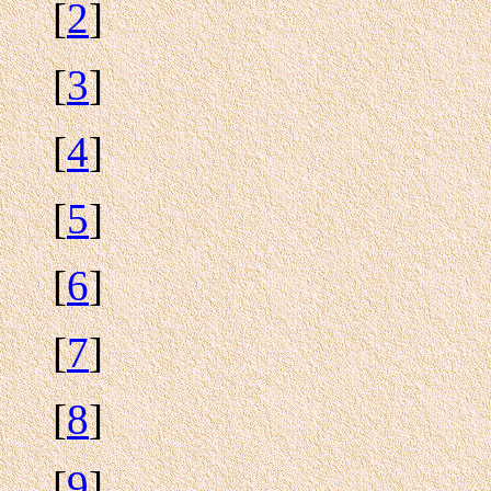
[
2
]
[
3
]
[
4
]
[
5
]
[
6
]
[
7
]
[
8
]
[
9
]