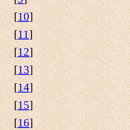
[
10
]
[
11
]
[
12
]
[
13
]
[
14
]
[
15
]
[
16
]