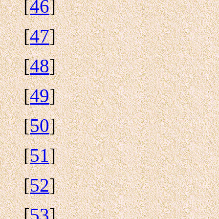
[
46
]
[
47
]
[
48
]
[
49
]
[
50
]
[
51
]
[
52
]
[
53
]