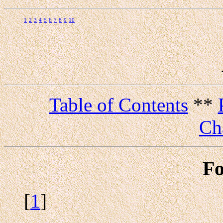
1
2
3
4
5
6
7
8
9
10
Table of Contents
**
Ch
Fo
[
1
]