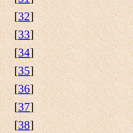
[
32
]
[
33
]
[
34
]
[
35
]
[
36
]
[
37
]
[
38
]