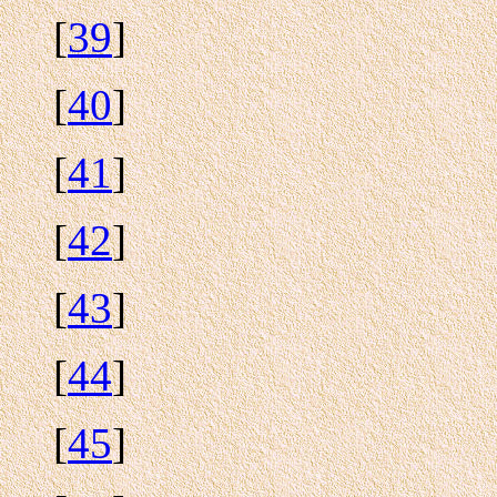
[
39
]
[
40
]
[
41
]
[
42
]
[
43
]
[
44
]
[
45
]