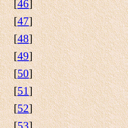
[
46
]
[
47
]
[
48
]
[
49
]
[
50
]
[
51
]
[
52
]
[
53
]