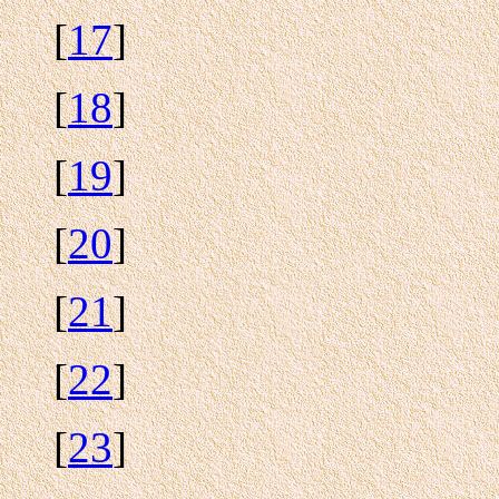
[
17
]
[
18
]
[
19
]
[
20
]
[
21
]
[
22
]
[
23
]