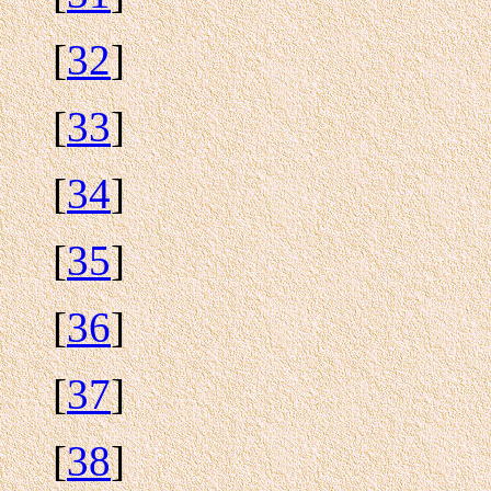
[
32
]
[
33
]
[
34
]
[
35
]
[
36
]
[
37
]
[
38
]