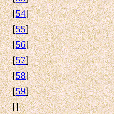
[
54
]
[
55
]
[
56
]
[
57
]
[
58
]
[
59
]
[
]