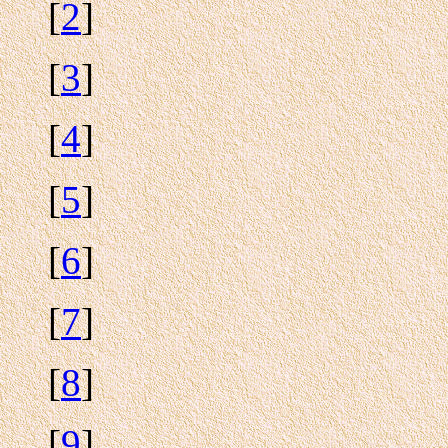
[
2
]
[
3
]
[
4
]
[
5
]
[
6
]
[
7
]
[
8
]
[
9
]