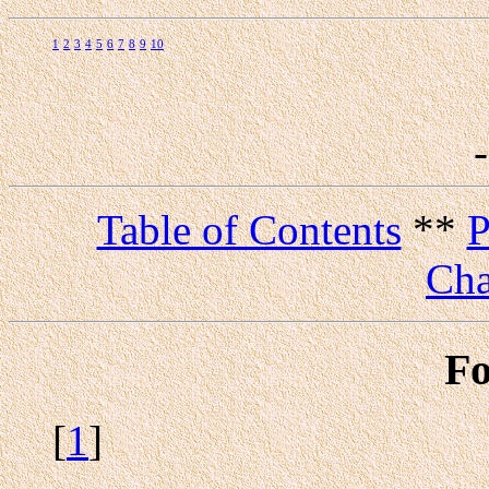
1
2
3
4
5
6
7
8
9
10
Table of Contents
**
P
Cha
Fo
[
1
]