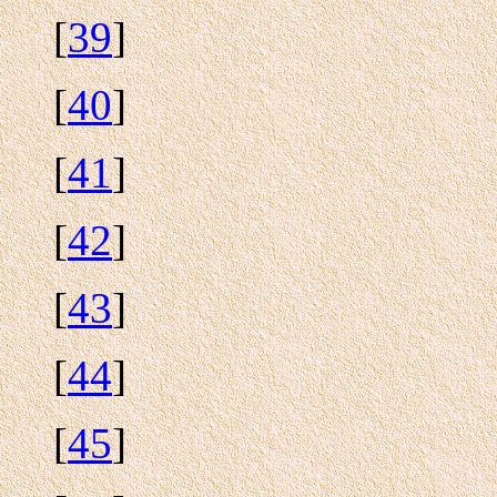
[
39
]
[
40
]
[
41
]
[
42
]
[
43
]
[
44
]
[
45
]