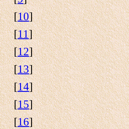
[
10
]
[
11
]
[
12
]
[
13
]
[
14
]
[
15
]
[
16
]