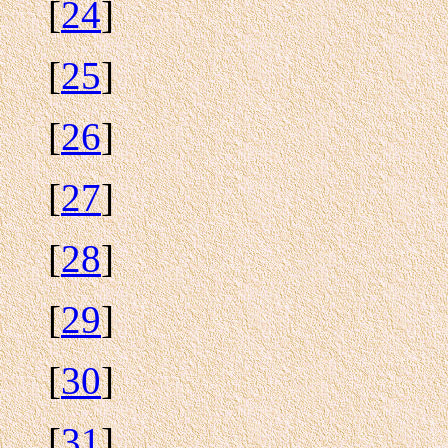
[
24
]
[
25
]
[
26
]
[
27
]
[
28
]
[
29
]
[
30
]
[
31
]