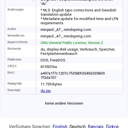
'du'.
Änderungen
* NLS: English typo corrections and Swedish
translation update
* Metadata update for modified-time and LFN
requirements
Author
minyard _AT_ mindspring.com
Verwaltet von
minyard _AT_ mindspring.com
Kopierrichtlinie
GNU General Public License, Version 2
Stichworte
du, display disk usage, Verbrauch, Speicher,
Festplattenverbrauch
Platformen
DOS, FreeDOS
CRC32
815501ba
SHA1
a497a1f7c1207c7f
d580fd549d3338d9
7f2da707
Paketgröße
11
.
759
Bytes
Download
du.zip
keine andere Versionen
Verfügbare Sprachen:
English
,
Deutsch
,
français
,
Türkçe
,