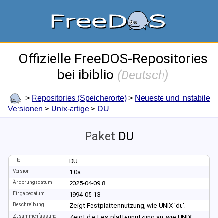
Offizielle FreeDOS-Repositories
bei ibiblio
(
Deutsch
)
>
Repositories (Speicherorte)
>
Neueste und instabile
Versionen
>
Unix-artige
>
DU
Paket
DU
Titel
DU
Version
1.0a
Änderungsdatum
2025-04-09.8
Eingabedatum
1994-05-13
Beschreibung
Zeigt Festplattennutzung, wie UNIX 'du'.
Zusammenfassung
Zeigt die Festplattennutzung an, wie UNIX