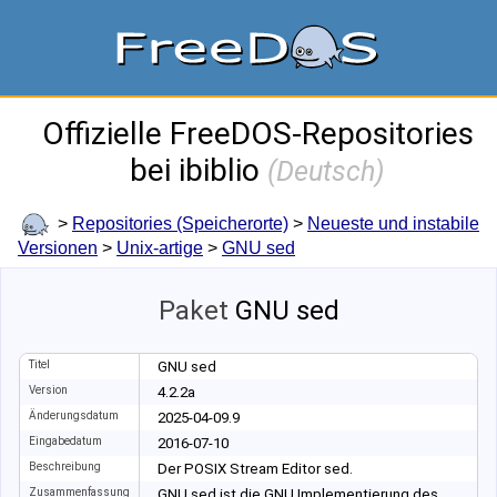
Offizielle FreeDOS-Repositories
bei ibiblio
(
Deutsch
)
>
Repositories (Speicherorte)
>
Neueste und instabile
Versionen
>
Unix-artige
>
GNU sed
Paket
GNU sed
Titel
GNU sed
Version
4.2.2a
Änderungsdatum
2025-04-09.9
Eingabedatum
2016-07-10
Beschreibung
Der POSIX Stream Editor sed.
Zusammenfassung
GNU sed ist die GNU Implementierung des