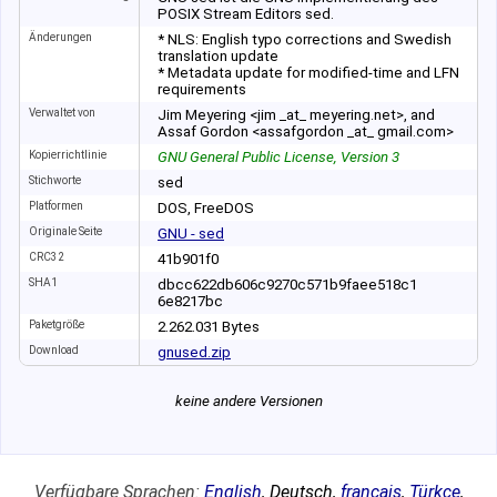
POSIX Stream Editors sed.
Änderungen
* NLS: English typo corrections and Swedish
translation update
* Metadata update for modified-time and LFN
requirements
Verwaltet von
Jim Meyering <jim _at_ meyering.net>, and
Assaf Gordon <assafgordon _at_ gmail.com>
Kopierrichtlinie
GNU General Public License, Version 3
Stichworte
sed
Platformen
DOS, FreeDOS
Originale Seite
GNU - sed
CRC32
41b901f0
SHA1
dbcc622db606c927
0c571b9faee518c1
6e8217bc
Paketgröße
2
.
262
.
031
Bytes
Download
gnused.zip
keine andere Versionen
Verfügbare Sprachen:
English
,
Deutsch
,
français
,
Türkçe
,