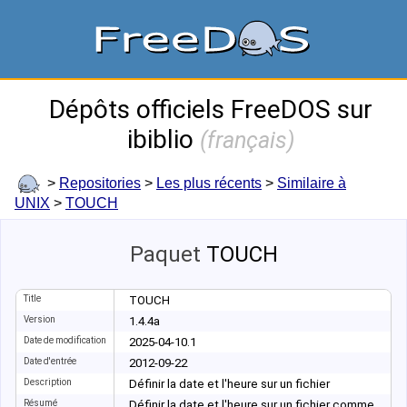
Dépôts officiels FreeDOS sur
ibiblio
(
français
)
>
Repositories
>
Les plus récents
>
Similaire à
UNIX
>
TOUCH
Paquet
TOUCH
Title
TOUCH
Version
1.4.4a
Date de modification
2025-04-10.1
Date d'entrée
2012-09-22
Description
Définir la date et l'heure sur un fichier
Résumé
Définir la date et l'heure sur un fichier comme