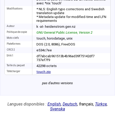
avec *nix 'touch'
Modifications
* NLS: English typo corrections and Swedish
translation update
* Metadata update for modified-time and LFN
requirements
Auteur
k -at- heidenstrom.gen.nz
Politique de copie
GNU General Public License, Version 2
Mots-clefs
touch, horodatage, unix
Plateformes
DOS (2.0, 8086), FreeDOS
CRC32
e534c7ee
SHA1
df7abcab961513b4
b96ad39f75142df7
737ef7f9
Taille du paquet
42
298
octets
Télécharger
touch.zip
pas d'autres versions
Langues disponibles :
English
,
Deutsch
,
français
,
Türkçe
,
Svenska