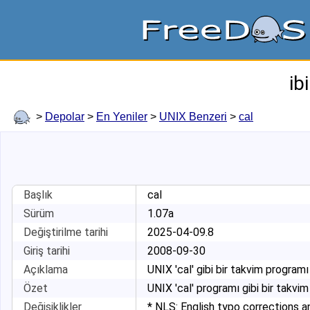
ib
>
Depolar
>
En Yeniler
>
UNIX Benzeri
>
cal
Başlık
cal
Sürüm
1.07a
Değiştirilme tarihi
2025-04-09.8
Giriş tarihi
2008-09-30
Açıklama
UNIX 'cal' gibi bir takvim programı
Özet
UNIX 'cal' programı gibi bir takvim
Değişiklikler
* NLS: English typo corrections 