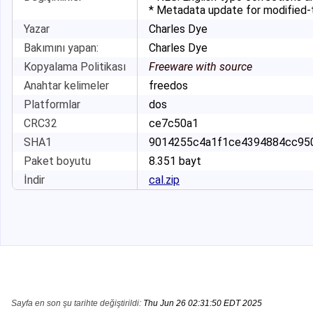
* Metadata update for modified-
Yazar
Charles Dye
Bakımını yapan:
Charles Dye
Kopyalama Politikası
Freeware with source
Anahtar kelimeler
freedos
Platformlar
dos
CRC32
ce7c50a1
SHA1
9014255c4a1f1ce4
394884cc95
Paket boyutu
8
.
351
bayt
İndir
cal.zip
Sayfa en son şu tarihte değiştirildi:
Thu Jun 26 02:31:50 EDT 2025