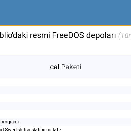
iblio'daki resmi FreeDOS depoları
(
Tü
cal
Paketi
 programı.
and Swedish translation update