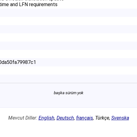
time and LFN requirements
0da50f
a79987c1
başka sürüm yok
Mevcut Diller:
English
,
Deutsch
,
français
,
Türkçe
,
Svenska